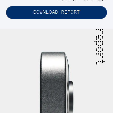
DOWNLOAD REPORT
report